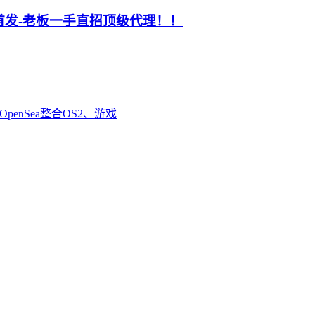
首发-老板一手直招顶级代理！！
enSea整合OS2、游戏