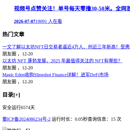
视频号点赞关注！单号每天零撸30-50米。全网
2026-07-07
19091 人在看
热门文章
一文了解以太坊NFT日交易者逼近4万人、创近三年新高！受惠Op
朋友圈 ，
12-20
以太坊 NFT 蓬勃发展，2025 年最值得关注的 NFT有哪些？
朋友圈 ，
12-20
Magic Eden收购Slingshot Finance详解！进军DeFi市场
朋友圈 ，
12-20
目录[+]
安全运行
6574
天
蜀ICP备2024086234号-2
运行时长：0.05秒
查询信息：15 次