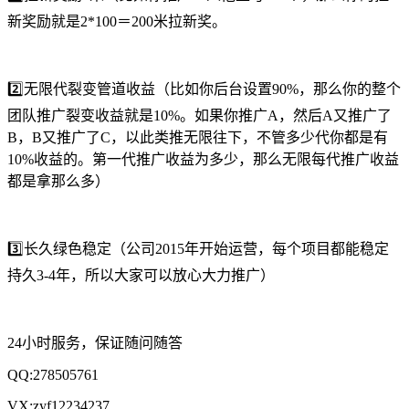
新奖励就是2*100＝200米拉新奖。
2️⃣无限代裂变管道收益（比如你后台设置90%，那么你的整个
团队推广裂变收益就是10%。如果你推广A，然后A又推广了
B，B又推广了C，以此类推无限往下，不管多少代你都是有
10%收益的。第一代推广收益为多少，那么无限每代推广收益
都是拿那么多）
3️⃣长久绿色稳定（公司2015年开始运营，每个项目都能稳定
持久3-4年，所以大家可以放心大力推广）
24小时服务，保证随问随答
QQ:278505761
VX:zyf12234237