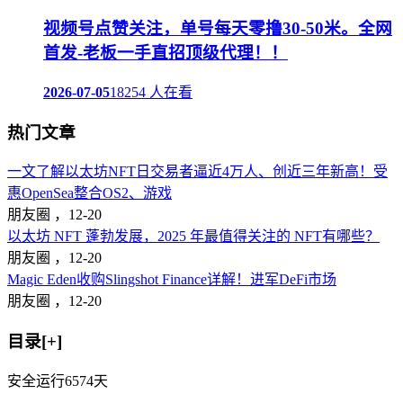
视频号点赞关注，单号每天零撸30-50米。全网
首发-老板一手直招顶级代理！！
2026-07-05
18254 人在看
热门文章
一文了解以太坊NFT日交易者逼近4万人、创近三年新高！受
惠OpenSea整合OS2、游戏
朋友圈 ，
12-20
以太坊 NFT 蓬勃发展，2025 年最值得关注的 NFT有哪些？
朋友圈 ，
12-20
Magic Eden收购Slingshot Finance详解！进军DeFi市场
朋友圈 ，
12-20
目录[+]
安全运行
6574
天