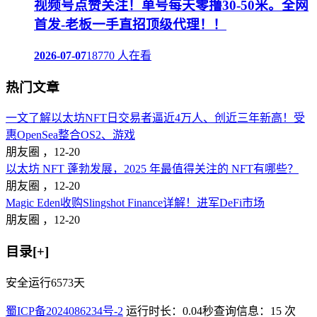
视频号点赞关注！单号每天零撸30-50米。全网
首发-老板一手直招顶级代理！！
2026-07-07
18770 人在看
热门文章
一文了解以太坊NFT日交易者逼近4万人、创近三年新高！受
惠OpenSea整合OS2、游戏
朋友圈 ，
12-20
以太坊 NFT 蓬勃发展，2025 年最值得关注的 NFT有哪些？
朋友圈 ，
12-20
Magic Eden收购Slingshot Finance详解！进军DeFi市场
朋友圈 ，
12-20
目录[+]
安全运行
6573
天
蜀ICP备2024086234号-2
运行时长：0.04秒
查询信息：15 次