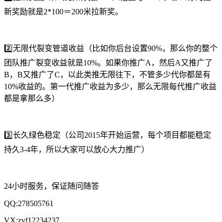
新奖励就是2*100＝200米拉新奖。
2️⃣无限代裂变管道收益（比如你后台设置90%，那么你的整个
团队推广裂变收益就是10%。如果你推广A，然后A又推广了
B，B又推广了C，以此类推无限往下，不管多少代你都是有
10%收益的。第一代推广收益为多少，那么无限每代推广收益
都是拿那么多）
3️⃣长久绿色稳定（公司2015年开始运营，每个项目都能稳定
持久3-4年，所以大家可以放心大力推广）
24小时服务，保证随问随答
QQ:278505761
VX:zyf12234237