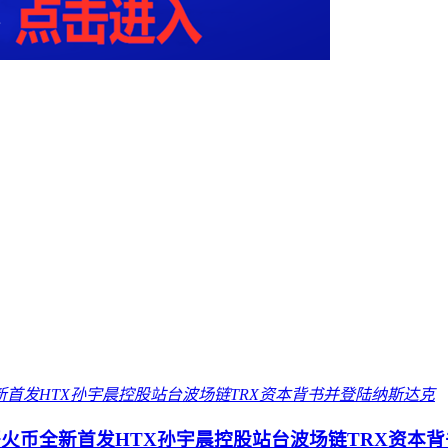
一哥火币全新首发HTX孙宇晨控股站台波场链TRX资本