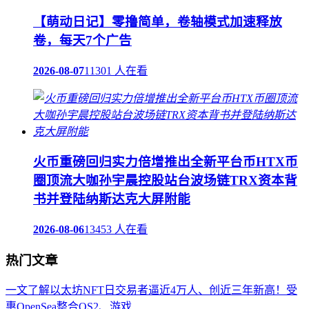
【萌动日记】零撸简单，卷轴模式加速释放
卷，每天7个广告
2026-08-07
11301 人在看
火币重磅回归实力倍增推出全新平台币HTX币
圈顶流大咖孙宇晨控股站台波场链TRX资本背
书并登陆纳斯达克大屏附能
2026-08-06
13453 人在看
热门文章
一文了解以太坊NFT日交易者逼近4万人、创近三年新高！受
惠OpenSea整合OS2、游戏