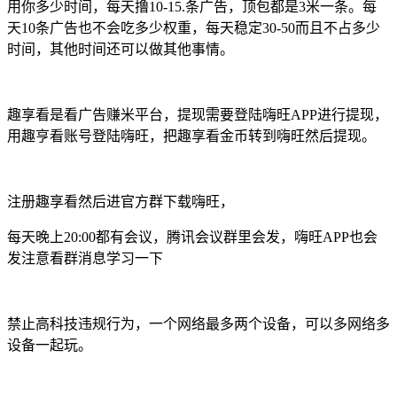
用你多少时间，每天撸10-15.条广告，顶包都是3米一条。每
天10条广告也不会吃多少权重，每天稳定30-50而且不占多少
时间，其他时间还可以做其他事情。
趣享看是看广告赚米平台，提现需要登陆嗨旺APP进行提现，
用趣亨看账号登陆嗨旺，把趣享看金币转到嗨旺然后提现。
注册趣享看然后进官方群下载嗨旺，
每天晚上20:00都有会议，腾讯会议群里会发，嗨旺APP也会
发注意看群消息学习一下
禁止高科技违规行为，一个网络最多两个设备，可以多网络多
设备一起玩。