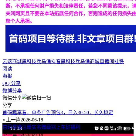
断，不承担任何财产损失和法律责任，若您不同意该提示，
关闭网页且不要在本站拓展任何合作，否则造成的任何损失
您个人承担。
云端商城
黑科技兵马俑
抖音黑科技
兵马俑商城
直播间挂铁
阅读
海报
QQ 分享
微博分享
微信分享
分享
首码趣享看，单条广告顶包3，日入30-50，长久稳定
« 上一篇
2026-06-18
首码零撸注册实名赠级别上车好福利
下一篇 »
2026-06-18