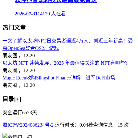
软件抖音黑科技云端商城免费送
2026-07-31
14129 人在看
热门文章
一文了解以太坊NFT日交易者逼近4万人、创近三年新高！受
惠OpenSea整合OS2、游戏
朋友圈 ，
12-20
以太坊 NFT 蓬勃发展，2025 年最值得关注的 NFT有哪些？
朋友圈 ，
12-20
Magic Eden收购Slingshot Finance详解！进军DeFi市场
朋友圈 ，
12-20
目录[+]
安全运行
6573
天
蜀ICP备2024086234号-2
运行时长：0.04秒
查询信息：15 次