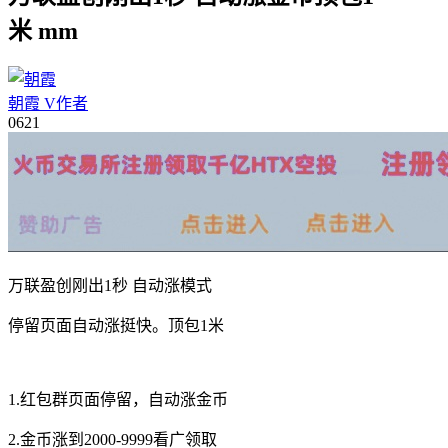
米 mm
朝霞
V
作者
06
21
万联盈创刚出1秒 自动涨模式
停留页面自动涨挺快。顶包1米
1.红包群页面停留，自动涨金币
2.金币涨到2000-9999看广领取