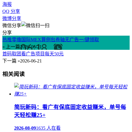
海报
QQ 分享
微博分享
微信分享
分享
热推零撸国际MEX算例包卷轴无广告一/键领取
« 上一篇
2026-06-21
首码取团看广告项目每天50元
下一篇 »
2026-06-21
相关阅读
简玩新码：看广有保底固定收益赚米，单号每
天轻松赚25+
2026-08-09
1635 人在看