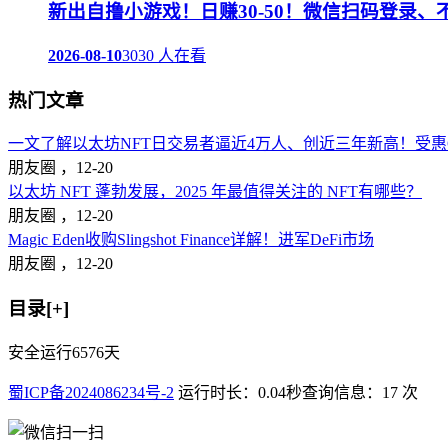
新出自撸小游戏！日赚30-50！微信扫码登录、
2026-08-10
3030 人在看
热门文章
一文了解以太坊NFT日交易者逼近4万人、创近三年新高！受惠Op
朋友圈 ，
12-20
以太坊 NFT 蓬勃发展，2025 年最值得关注的 NFT有哪些？
朋友圈 ，
12-20
Magic Eden收购Slingshot Finance详解！进军DeFi市场
朋友圈 ，
12-20
目录[+]
安全运行
6576
天
蜀ICP备2024086234号-2
运行时长：0.04秒
查询信息：17 次