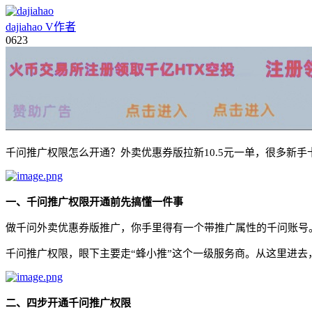
dajiahao
V
作者
06
23
千问推广权限
怎么开通？外卖优惠券版拉新10.5元一单，很多
一、
千问推广
权限
开通前先搞懂一件事
做千问外卖优惠券版推广，你手里得有一个带推广属性的千问账号
千问推广权限
，眼下主要走
“蜂小推”这个一级服务商。从这里进
二、四步开通
千问推广
权限