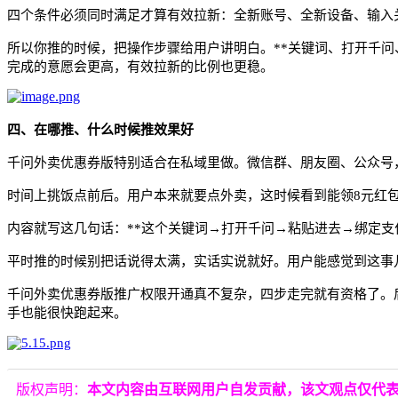
四个条件必须同时满足才算有效拉新：全新账号、全新设备、输入
所以你推的时候，把操作步骤给用户讲明白。**关键词、打开千
完成的意愿会更高，有效拉新的比例也更稳。
四、在哪推、什么时候推效果好
千问外卖优惠券版特别适合在私域里做。微信群、朋友圈、公众号
时间上挑饭点前后。用户本来就要点外卖，这时候看到能领
8元红
内容就写这几句话：**这个关键词
→打开千问→粘贴进去→绑定支
平时推的时候别把话说得太满，实话实说就好。用户能感觉到这事
千问外卖优惠券版推广权
限开通真不复杂，四步走完就有资格了。
手也能很快跑起来。
版权声明：
本文内容由互联网用户自发贡献，该文观点仅代