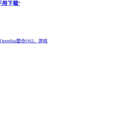
不用下载‘
enSea整合OS2、游戏