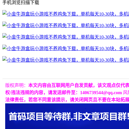
手机浏览扫描下载
版权声明：
本文内容由互联网用户自发贡献，该文观点仅代
权/违法违规的内容，请发送邮件至：1406739544@qq.com
风
法律责任，若您不同意该提示，请关闭网页且不要在本站拓