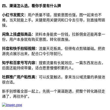
四、
渠道怎么选，看你手里有什么牌
小红书发图文
：
用户质量不错，搜索意图也强，图**起来也不
难，当天就能上手。关键是用关键词和口令去引导，别直接甩链
接。
闲鱼上挂虚拟商品
：
资料本身能卖一份钱，拉新佣金还能再拿一
份，用户本身就有购买意图，转化很直接。
抖音和快手拍短视频
：
流量天花板高，但得有点剪辑基础。把资
源亮点展示出来，配合口令引导就行。
知乎和百家号写内容
：
搜索流量有长尾效应，一篇东西发出去，
后面还能持续带量，适合愿意慢慢积累的人。
社群推广用户粘性高
：
可以反复触达，拿来当公域流量的承接池
很合适。
新手别想着全部一起上，先挑一个渠道跑透，把整个转化路径走
通了，再往外扩。