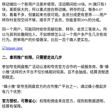
移动端拉一个新用户注册并使用，活动期间给
10块。PC端只有3
块，差距挺大的，所以重点放在移动端。转存的话，每条0.47
块，看着不多，但量起来也很可观。会员分成更有意思——用户
转存时发现空间不够，顺手开了会员，你能拿到30%的分成。
同一个用户，可能同时给你贡献拉新、转存、会员三笔收入。所
以与其到处撒网拉人，不如想想怎么让一个用户多产生几次有效
行为。把单用户的价值做深，比拉一百个路人更实在。
二、
拿到推广权限，只需要走这几步
参加夸克网盘推广活动认准和夸克官方合作的一级服务商，像
“
蜂
小推
”
这样的大平台不仅价格相对较高，且不会抽成，结算流程透
明稳定。
“
蜂小推
”
是夸克网盘官方的合作推广平台之一，通过蜂小推起步
有几个优势：
官方授权，可靠省心：
权限和佣金来自官方，规则和数据透明，
结算有保障。